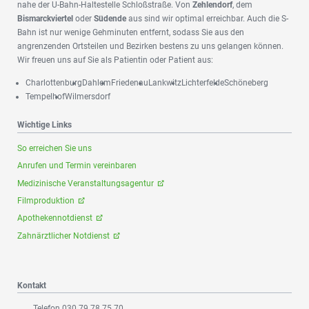
nahe der U-Bahn-Haltestelle Schloßstraße. Von
Zehlendorf
, dem
Bismarckviertel
oder
Südende
aus sind wir optimal erreichbar. Auch die S-
Bahn ist nur wenige Gehminuten entfernt, sodass Sie aus den
angrenzenden Ortsteilen und Bezirken bestens zu uns gelangen können.
Wir freuen uns auf Sie als Patientin oder Patient aus:
Charlottenburg
Dahlem
Friedenau
Lankwitz
Lichterfelde
Schöneberg
Tempelhof
Wilmersdorf
Wichtige Links
So erreichen Sie uns
Anrufen und Termin vereinbaren
Medizinische Veranstaltungsagentur
Filmproduktion
Apothekennotdienst
Zahnärztlicher Notdienst
Kontakt
Telefon 030 79 78 75 70